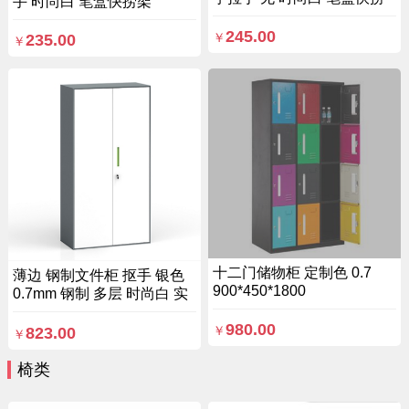
手 时尚白 笔盒快捞架
架 0.7mm 钢制 三抽 洛阳
0.7mm 钢制 三抽 洛阳
393*50
245.00
393*500*6
235.00
￥
￥
十二门储物柜 定制色 0.7
薄边 钢制文件柜 抠手 银色
900*450*1800
0.7mm 钢制 多层 时尚白 实
心锁栓 定制色 无 洛阳仓 整
980.00
装 掩
823.00
￥
￥
椅类