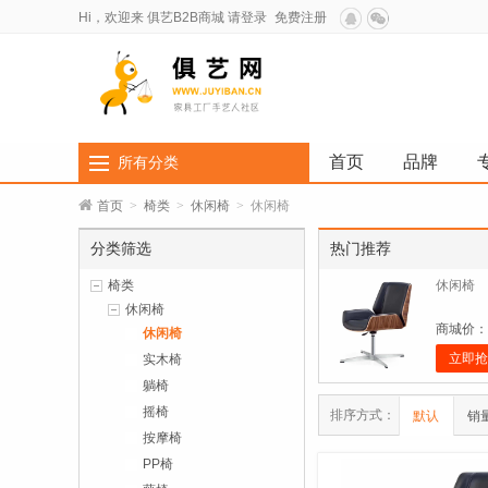
Hi，欢迎来
俱艺B2B商城
请登录
免费注册
首页
品牌
所有分类
首页
>
椅类
>
休闲椅
>
休闲椅
分类筛选
热门推荐
椅类
休闲椅
休闲椅
商城价：
休闲椅
立即抢
实木椅
躺椅
摇椅
排序方式：
默认
销
按摩椅
PP椅