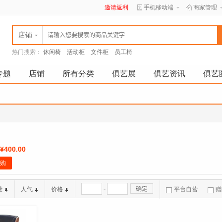
邀请返利
手机移动端
商家管理
店铺
热门搜索：
休闲椅
活动柜
文件柜
员工椅
专题
店铺
所有分类
俱艺展
俱艺资讯
俱艺
¥400.00
购
-
确定
量
人气
价格
平台自营
赠