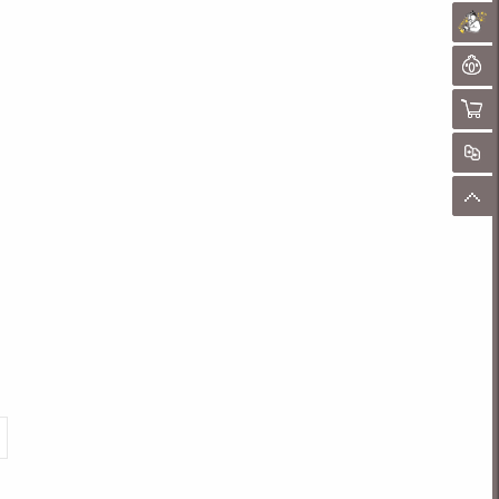
未
聊
购物
对
顶